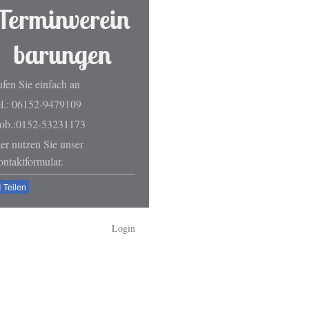
Terminverein
barungen
fen Sie einfach an
l.: 06152-9479109
ob.:0152-53231173
er nutzen Sie unser
ntaktformular.
Teilen
Login