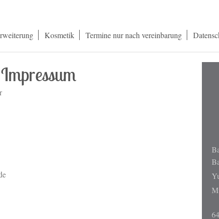
rweiterung
Kosmetik
Termine nur nach vereinbarung
Datensc
Impressum
r
Ba
B
de
Yu
Mü
6