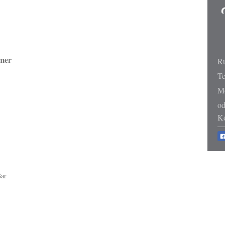
mmer
Ru
Te
M
od
Ko
Bar